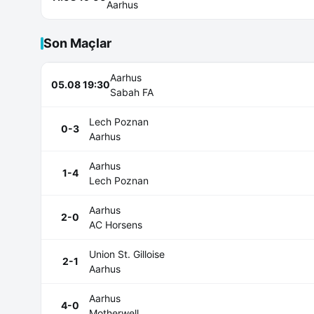
Aarhus
Son Maçlar
Aarhus
05.08 19:30
Sabah FA
Lech Poznan
0-3
Aarhus
Aarhus
1-4
Lech Poznan
Aarhus
2-0
AC Horsens
Union St. Gilloise
2-1
Aarhus
Aarhus
4-0
Motherwell