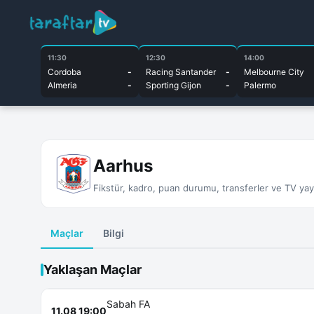
11:30
12:30
14:00
Cordoba
-
Racing Santander
-
Melbourne City
Almeria
-
Sporting Gijon
-
Palermo
Aarhus
Fikstür, kadro, puan durumu, transferler ve TV yayın
Maçlar
Bilgi
Yaklaşan Maçlar
Sabah FA
11.08 19:00