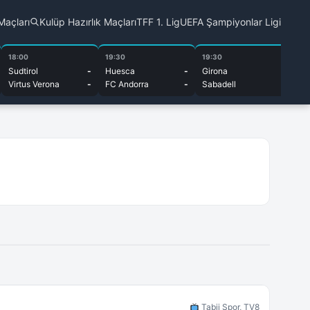
Maçları
Kulüp Hazırlık Maçları
TFF 1. Lig
UEFA Şampiyonlar Ligi
18:00
19:30
19:30
20
Sudtirol
-
Huesca
-
Girona
-
Al
Virtus Verona
-
FC Andorra
-
Sabadell
-
El
Tabii Spor, TV8