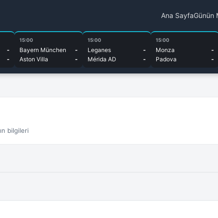
Ana Sayfa
Günün 
15:00
15:00
15:00
-
Bayern München
-
Leganes
-
Monza
-
-
Aston Villa
-
Mérida AD
-
Padova
-
 bilgileri