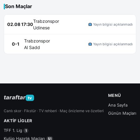
Son Maçlar
Trabzonspor
02.08 17:30
Yayın bilgisi açıklanmadı
Udinese
Trabzonspor
0-1
Yayın bilgisi açıklanmadı
Al Sadd
MENÜ
taraftar
tv
Ana Sayfa
Canlı skor · Fikstür · TV rehberi · Maç önizleme ve özetleri
Günün Maçları
AKTIF LIGLER
TFF 1. Lig
1
Kulüp Hazırlık Maçları
51