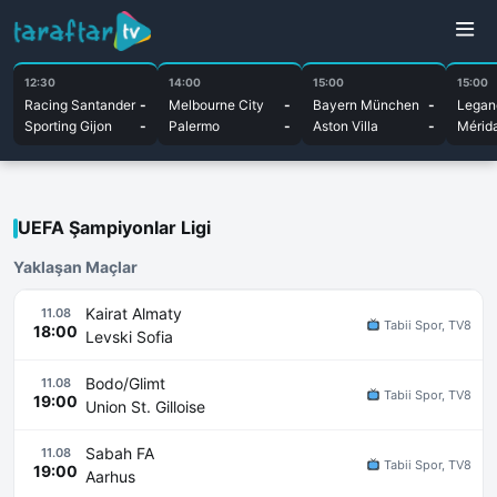
12:30
14:00
15:00
15:00
Racing Santander
-
Melbourne City
-
Bayern München
-
Legan
Sporting Gijon
-
Palermo
-
Aston Villa
-
Mérid
UEFA Şampiyonlar Ligi
Yaklaşan Maçlar
Kairat Almaty
11.08
Tabii Spor, TV8
18:00
Levski Sofia
Bodo/Glimt
11.08
Tabii Spor, TV8
19:00
Union St. Gilloise
Sabah FA
11.08
Tabii Spor, TV8
19:00
Aarhus