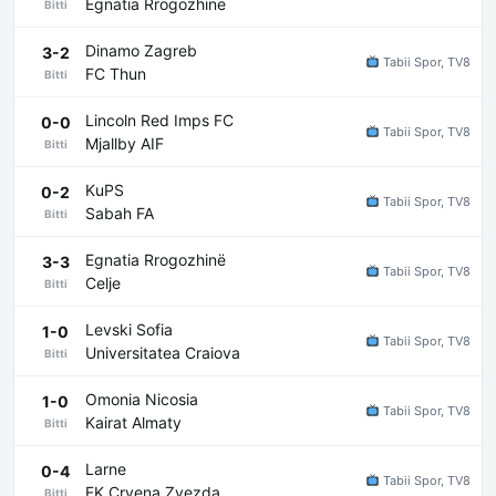
Egnatia Rrogozhinë
Bitti
Dinamo Zagreb
3-2
Tabii Spor, TV8
FC Thun
Bitti
Lincoln Red Imps FC
0-0
Tabii Spor, TV8
Mjallby AIF
Bitti
KuPS
0-2
Tabii Spor, TV8
Sabah FA
Bitti
Egnatia Rrogozhinë
3-3
Tabii Spor, TV8
Celje
Bitti
Levski Sofia
1-0
Tabii Spor, TV8
Universitatea Craiova
Bitti
Omonia Nicosia
1-0
Tabii Spor, TV8
Kairat Almaty
Bitti
Larne
0-4
Tabii Spor, TV8
FK Crvena Zvezda
Bitti