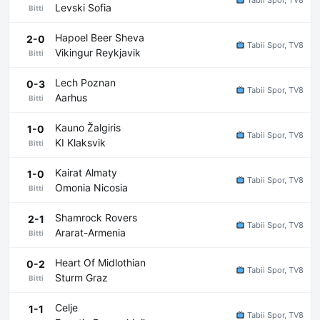
Levski Sofia
Bitti
Hapoel Beer Sheva
2-0
Tabii Spor, TV8
Vikingur Reykjavik
Bitti
Lech Poznan
0-3
Tabii Spor, TV8
Aarhus
Bitti
Kauno Žalgiris
1-0
Tabii Spor, TV8
KI Klaksvik
Bitti
Kairat Almaty
1-0
Tabii Spor, TV8
Omonia Nicosia
Bitti
Shamrock Rovers
2-1
Tabii Spor, TV8
Ararat-Armenia
Bitti
Heart Of Midlothian
0-2
Tabii Spor, TV8
Sturm Graz
Bitti
Celje
1-1
Tabii Spor, TV8