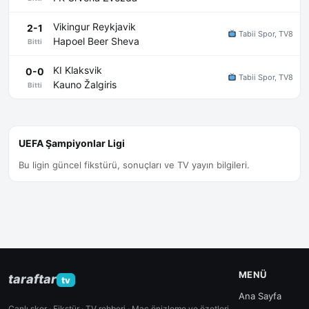
Vikingur Reykjavik
2-1
Tabii Spor, TV8
Hapoel Beer Sheva
Bitti
KI Klaksvik
0-0
Tabii Spor, TV8
Kauno Žalgiris
Bitti
UEFA Şampiyonlar Ligi
Bu ligin güncel fikstürü, sonuçları ve TV yayın bilgileri.
MENÜ
taraftar
tv
Ana Sayfa
Canlı skor · Fikstür · TV rehberi · Maç önizleme ve özetleri