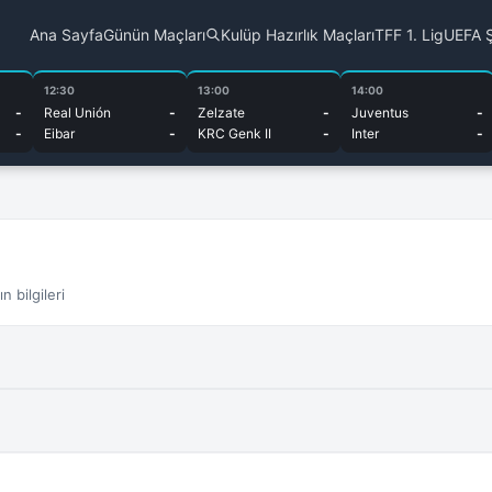
Ana Sayfa
Günün Maçları
Kulüp Hazırlık Maçları
TFF 1. Lig
UEFA Ş
12:30
13:00
14:00
-
Real Unión
-
Zelzate
-
Juventus
-
-
Eibar
-
KRC Genk II
-
Inter
-
 bilgileri