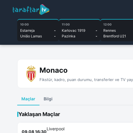
10:00
11:00
12:00
Estarreja
-
Karlovac 1919
-
Rennes
União Lamas
-
Pazinka
-
Brentford U21
Monaco
Fikstür, kadro, puan durumu, transferler ve TV yayın
Maçlar
Bilgi
Yaklaşan Maçlar
Liverpool
09.08 16:30