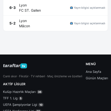
Lyon
6-3
Yayın bilgisi açıklanmadı
FC ST. Gallen
Lyon
5-2
Yayın bilgisi açıklanmadı
Mâcon
MENÜ
taraftar
tv
Ana Sayfa
Canlı skor · Fikstür · TV rehberi · Maç önizleme ve özetleri
Günün Maçları
AKTIF LIGLER
Kulüp Hazırlık Maçları
36
TFF 1. Lig
5
UEFA Şampiyonlar Ligi
10