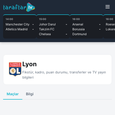
14:00
15:00
16:00
16:00
Manchester City
-
Johor Darul
-
Arsenal
-
Roesel
Atletico Madrid
-
Takzim FC
Borussia
-
Loker
Chelsea
-
Dortmund
Lyon
Fikstür, kadro, puan durumu, transferler ve TV yayın
bilgileri
Maçlar
Bilgi