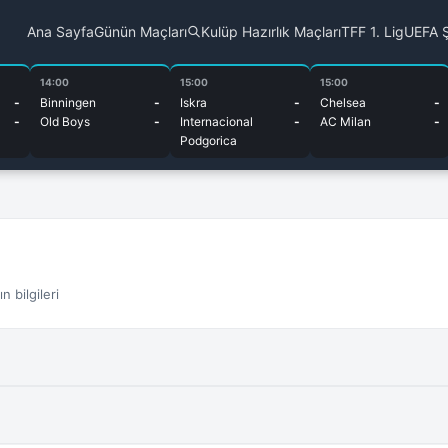
Ana Sayfa
Günün Maçları
Kulüp Hazırlık Maçları
TFF 1. Lig
UEFA Ş
14:00
15:00
15:00
-
Binningen
-
Iskra
-
Chelsea
-
-
Old Boys
-
Internacional
-
AC Milan
-
Podgorica
 bilgileri