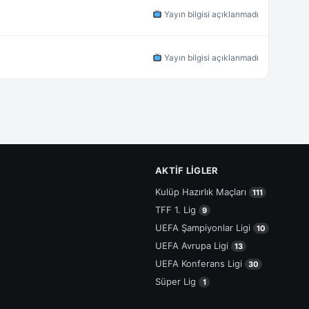
Yayın bilgisi açıklanmadı
Yayın bilgisi açıklanmadı
AKTIF LIGLER
Kulüp Hazırlık Maçları
111
TFF 1. Lig
9
UEFA Şampiyonlar Ligi
10
UEFA Avrupa Ligi
13
UEFA Konferans Ligi
30
Süper Lig
1