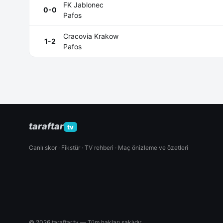
FK Jablonec
0-0
Pafos
Cracovia Krakow
1-2
Pafos
taraftar
tv
Canlı skor · Fikstür · TV rehberi · Maç önizleme ve özetleri
© 2026 taraftar.tv — Tüm hakları saklıdır.