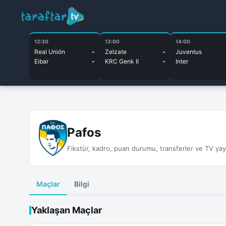
12:30
13:00
14:00
Real Unión
-
Zelzate
-
Juventus
Eibar
-
KRC Genk II
-
Inter
Pafos
Fikstür, kadro, puan durumu, transferler ve TV yayın
Maçlar
Bilgi
Yaklaşan Maçlar