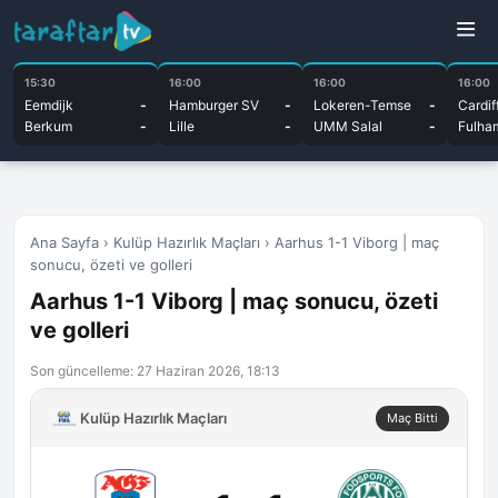
15:30
16:00
16:00
16:00
Eemdijk
-
Hamburger SV
-
Lokeren-Temse
-
Cardif
Berkum
-
Lille
-
UMM Salal
-
Fulha
Ana Sayfa
›
Kulüp Hazırlık Maçları
›
Aarhus 1-1 Viborg | maç
sonucu, özeti ve golleri
Aarhus 1-1 Viborg | maç sonucu, özeti
ve golleri
Son güncelleme: 27 Haziran 2026, 18:13
Kulüp Hazırlık Maçları
Maç Bitti