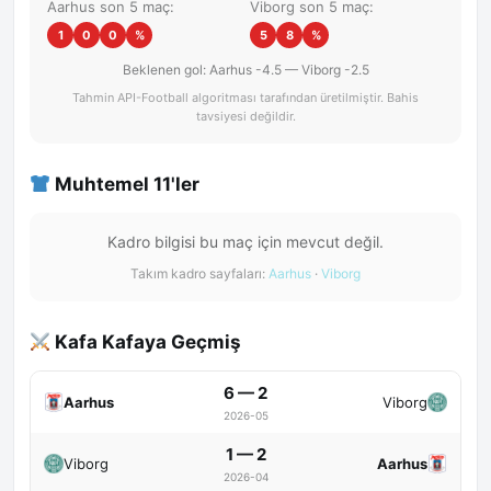
Aarhus son 5 maç:
Viborg son 5 maç:
1
0
0
%
5
8
%
Beklenen gol: Aarhus -4.5 — Viborg -2.5
Tahmin API-Football algoritması tarafından üretilmiştir. Bahis
tavsiyesi değildir.
Muhtemel 11'ler
Kadro bilgisi bu maç için mevcut değil.
Takım kadro sayfaları:
Aarhus
·
Viborg
Kafa Kafaya Geçmiş
6 — 2
Aarhus
Viborg
2026-05
1 — 2
Viborg
Aarhus
2026-04