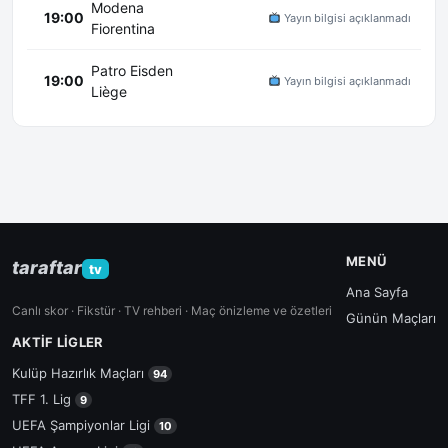
Modena
19:00
Yayın bilgisi açıklanmadı
Fiorentina
Patro Eisden
19:00
Yayın bilgisi açıklanmadı
Liège
MENÜ
taraftar
tv
Ana Sayfa
Canlı skor · Fikstür · TV rehberi · Maç önizleme ve özetleri
Günün Maçları
AKTIF LIGLER
Kulüp Hazırlık Maçları
94
TFF 1. Lig
9
UEFA Şampiyonlar Ligi
10