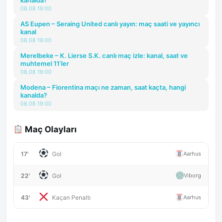
kanalda?
08.08 19:00
AS Eupen – Seraing United canlı yayın: maç saati ve yayıncı
kanal
08.08 19:00
Merelbeke – K. Lierse S.K. canlı maç izle: kanal, saat ve
muhtemel 11’ler
08.08 19:00
Modena – Fiorentina maçı ne zaman, saat kaçta, hangi
kanalda?
08.08 19:00
Maç Olayları
17'
Aarhus
Gol
22'
Viborg
Gol
43'
Aarhus
Kaçan Penaltı