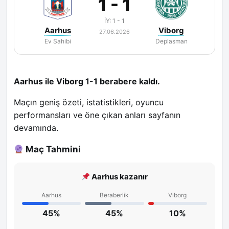
1 - 1
İY: 1 - 1
Aarhus
Viborg
27.06.2026
Ev Sahibi
Deplasman
Aarhus ile Viborg 1-1 berabere kaldı.
Maçın geniş özeti, istatistikleri, oyuncu
performansları ve öne çıkan anları sayfanın
devamında.
Maç Tahmini
Aarhus kazanır
Aarhus
Beraberlik
Viborg
45%
45%
10%