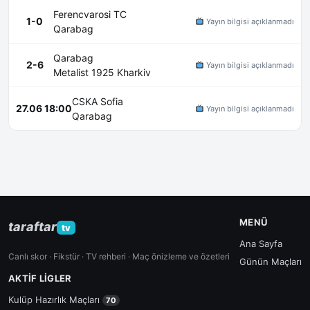
Ferencvarosi TC
1-0
Yayın bilgisi açıklanmadı
Qarabag
Qarabag
2-6
Yayın bilgisi açıklanmadı
Metalist 1925 Kharkiv
CSKA Sofia
27.06 18:00
Yayın bilgisi açıklanmadı
Qarabag
MENÜ
taraftar
tv
Ana Sayfa
Canlı skor · Fikstür · TV rehberi · Maç önizleme ve özetleri
Günün Maçları
AKTIF LIGLER
Kulüp Hazırlık Maçları
70