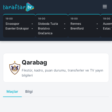
19:00
19:00
19:00
19:00
Sivasspor
-
Sloboda Tuzla
-
Rennes
-
Auxer
Esenler Erokspor
-
Bratstvo
-
Brentford
-
Estac 
Gračanica
Qarabag
Fikstür, kadro, puan durumu, transferler ve TV yayın
bilgileri
Maçlar
Bilgi