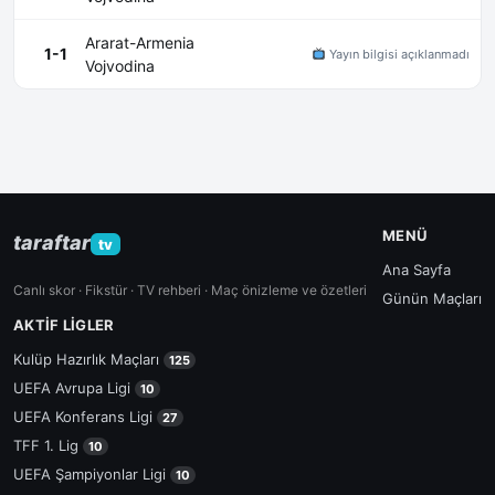
Ararat-Armenia
1-1
Yayın bilgisi açıklanmadı
Vojvodina
MENÜ
taraftar
tv
Ana Sayfa
Canlı skor · Fikstür · TV rehberi · Maç önizleme ve özetleri
Günün Maçları
AKTIF LIGLER
Kulüp Hazırlık Maçları
125
UEFA Avrupa Ligi
10
UEFA Konferans Ligi
27
TFF 1. Lig
10
UEFA Şampiyonlar Ligi
10