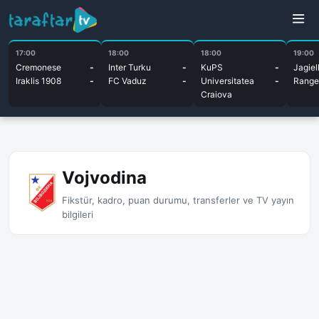
17:00
18:00
18:00
19:00
Cremonese
-
Inter Turku
-
KuPS
-
Jagiel
Iraklis 1908
-
FC Vaduz
-
Universitatea
-
Range
Craiova
Vojvodina
Fikstür, kadro, puan durumu, transferler ve TV yayın
bilgileri