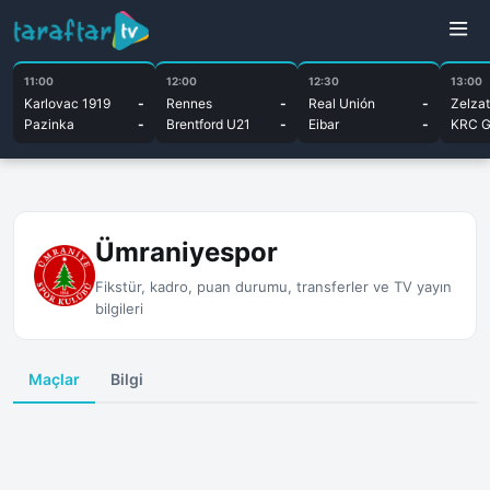
11:00
12:00
12:30
13:00
Karlovac 1919
-
Rennes
-
Real Unión
-
Zelza
Pazinka
-
Brentford U21
-
Eibar
-
KRC G
Ümraniyespor
Fikstür, kadro, puan durumu, transferler ve TV yayın
bilgileri
Maçlar
Bilgi