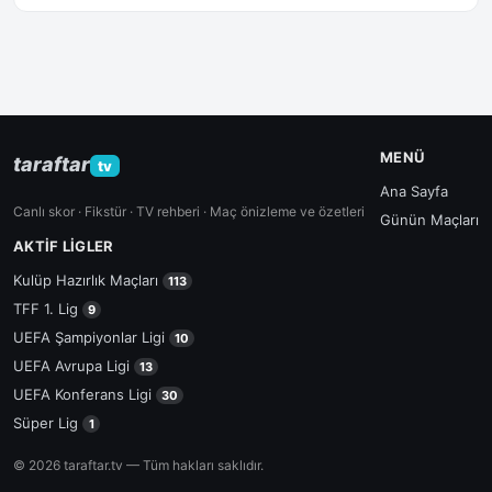
MENÜ
taraftar
tv
Ana Sayfa
Canlı skor · Fikstür · TV rehberi · Maç önizleme ve özetleri
Günün Maçları
AKTIF LIGLER
Kulüp Hazırlık Maçları
113
TFF 1. Lig
9
UEFA Şampiyonlar Ligi
10
UEFA Avrupa Ligi
13
UEFA Konferans Ligi
30
Süper Lig
1
© 2026 taraftar.tv — Tüm hakları saklıdır.