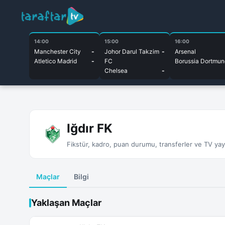
14:00
15:00
16:00
Manchester City
-
Johor Darul Takzim
-
Arsenal
Atletico Madrid
-
FC
Borussia Dortmun
Chelsea
-
Iğdır FK
Fikstür, kadro, puan durumu, transferler ve TV yayın
Maçlar
Bilgi
Yaklaşan Maçlar