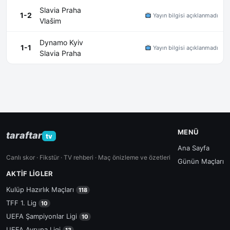
Slavia Praha
1-2
Yayın bilgisi açıklanmadı
Vlašim
Dynamo Kyiv
1-1
Yayın bilgisi açıklanmadı
Slavia Praha
MENÜ
taraftar
tv
Ana Sayfa
Canlı skor · Fikstür · TV rehberi · Maç önizleme ve özetleri
Günün Maçları
AKTIF LIGLER
Kulüp Hazırlık Maçları
118
TFF 1. Lig
10
UEFA Şampiyonlar Ligi
10
UEFA Avrupa Ligi