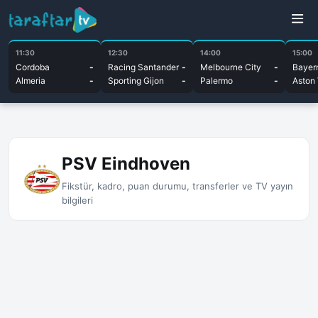
11:30
12:30
14:00
15:00
Cordoba
-
Racing Santander
-
Melbourne City
-
Bayer
Almeria
-
Sporting Gijon
-
Palermo
-
Aston 
PSV Eindhoven
Fikstür, kadro, puan durumu, transferler ve TV yayın
bilgileri