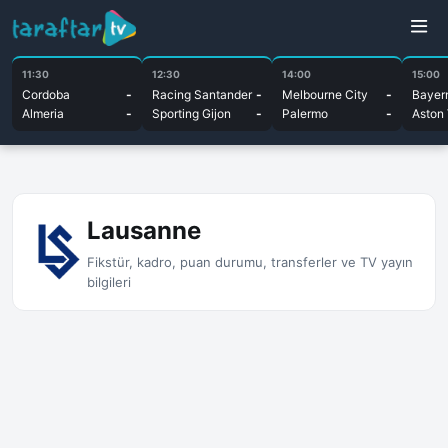
11:30
12:30
14:00
15:00
Cordoba
-
Racing Santander
-
Melbourne City
-
Bayer
Almeria
-
Sporting Gijon
-
Palermo
-
Aston 
Lausanne
Fikstür, kadro, puan durumu, transferler ve TV yayın
bilgileri