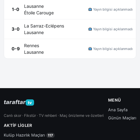
Lausanne
1-0
Yayın bilgisi açıklanmadı
Étoile Carouge
La Sarraz-Eclépens
3-0
Yayın bilgisi açıklanmadı
Lausanne
Rennes
0-9
Yayın bilgisi açıklanmadı
Lausanne
MENÜ
taraftar
tv
Ana Sayfa
Canlı skor · Fikstür · TV rehberi · Maç önizleme ve özetleri
Günün Maçları
AKTIF LIGLER
Kulüp Hazırlık Maçları
117