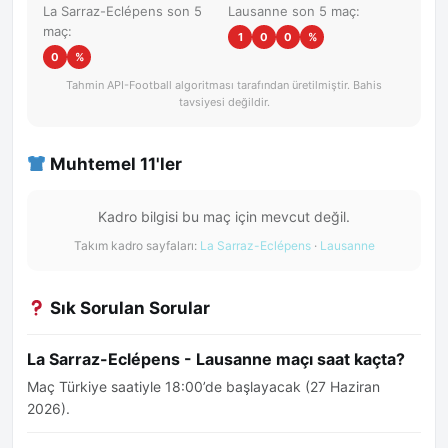
La Sarraz-Eclépens son 5
Lausanne son 5 maç:
maç:
1
0
0
%
0
%
Tahmin API-Football algoritması tarafından üretilmiştir. Bahis
tavsiyesi değildir.
Muhtemel 11'ler
Kadro bilgisi bu maç için mevcut değil.
Takım kadro sayfaları:
La Sarraz-Eclépens
·
Lausanne
Sık Sorulan Sorular
La Sarraz-Eclépens - Lausanne maçı saat kaçta?
Maç Türkiye saatiyle 18:00’de başlayacak (27 Haziran
2026).