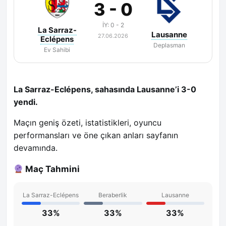
3 - 0
İY: 0 - 2
La Sarraz-
Lausanne
27.06.2026
Eclépens
Deplasman
Ev Sahibi
La Sarraz-Eclépens, sahasında Lausanne’i 3-0
yendi.
Maçın geniş özeti, istatistikleri, oyuncu
performansları ve öne çıkan anları sayfanın
devamında.
Maç Tahmini
La Sarraz-Eclépens
Beraberlik
Lausanne
33%
33%
33%