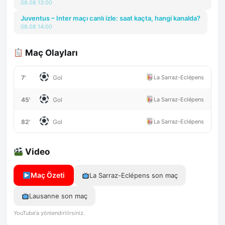
08.08 13:00
Juventus – Inter maçı canlı izle: saat kaçta, hangi kanalda?
08.08 14:00
Maç Olayları
7'
La Sarraz-Eclépens
Gol
45'
La Sarraz-Eclépens
Gol
82'
La Sarraz-Eclépens
Gol
Video
Maç Özeti
La Sarraz-Eclépens son maç
Lausanne son maç
YouTube'a yönlendirilirsiniz.