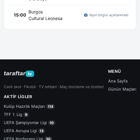
Burgos
15:00
Yayın bilgisi açıklanmadı
Cultural Leonesa
MENÜ
taraftar
tv
Ana Sayfa
Canlı skor · Fikstür · TV rehberi · Maç önizleme ve özetleri
Günün Maçları
AKTIF LIGLER
Kulüp Hazırlık Maçları
114
TFF 1. Lig
9
UEFA Şampiyonlar Ligi
10
UEFA Avrupa Ligi
13
UEFA Konferans Ligi
30