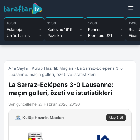
10:00
11:00
12:00
12:30
Estarreja
-
Karlovac 1919
-
Rennes
-
Real 
União Lamas
-
Pazinka
-
Brentford U21
-
Eibar
Ana Sayfa
›
Kulüp Hazırlık Maçları
›
La Sarraz-Eclépens 3-0
Lausanne: maçın golleri, özeti ve istatistikleri
La Sarraz-Eclépens 3-0 Lausanne:
maçın golleri, özeti ve istatistikleri
Son güncelleme: 27 Haziran 2026, 20:30
Kulüp Hazırlık Maçları
Maç Bitti