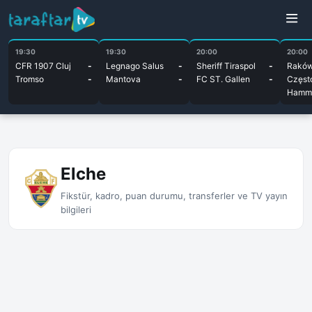
19:30
19:30
20:00
20:00
CFR 1907 Cluj
-
Legnago Salus
-
Sheriff Tiraspol
-
Rakó
Tromso
-
Mantova
-
FC ST. Gallen
-
Częst
Hamma
Elche
Fikstür, kadro, puan durumu, transferler ve TV yayın
bilgileri