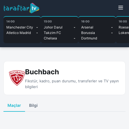
14:00
15:00
16:00
16:00
Manchester City
-
Johor Darul
-
Arsenal
-
Roesel
Atletico Madrid
-
Takzim FC
Borussia
-
Loker
Chelsea
-
Dortmund
Buchbach
Fikstür, kadro, puan durumu, transferler ve TV yayın
bilgileri
Maçlar
Bilgi