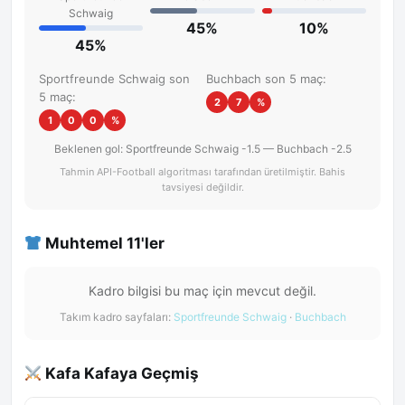
Schwaig
45%
10%
45%
Sportfreunde Schwaig son
Buchbach son 5 maç:
5 maç:
2
7
%
1
0
0
%
Beklenen gol: Sportfreunde Schwaig -1.5 — Buchbach -2.5
Tahmin API-Football algoritması tarafından üretilmiştir. Bahis
tavsiyesi değildir.
Muhtemel 11'ler
Kadro bilgisi bu maç için mevcut değil.
Takım kadro sayfaları:
Sportfreunde Schwaig
·
Buchbach
Kafa Kafaya Geçmiş