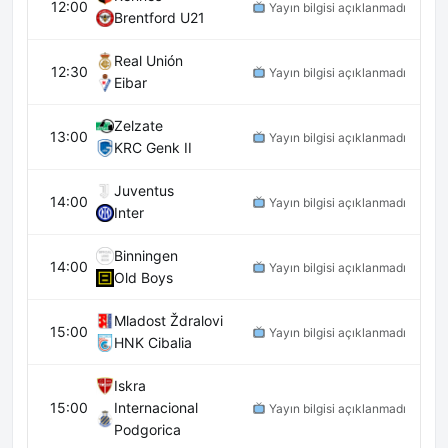
12:00
Yayın bilgisi açıklanmadı
Brentford U21
Real Unión
12:30
Yayın bilgisi açıklanmadı
Eibar
Zelzate
13:00
Yayın bilgisi açıklanmadı
KRC Genk II
Juventus
14:00
Yayın bilgisi açıklanmadı
Inter
Binningen
14:00
Yayın bilgisi açıklanmadı
Old Boys
Mladost Ždralovi
15:00
Yayın bilgisi açıklanmadı
HNK Cibalia
Iskra
15:00
Internacional
Yayın bilgisi açıklanmadı
Podgorica