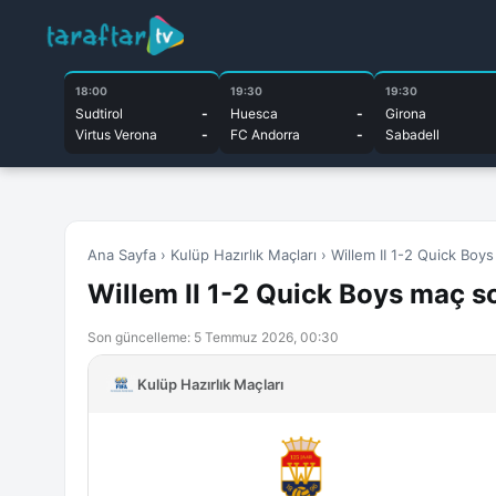
18:00
19:30
19:30
Sudtirol
-
Huesca
-
Girona
Virtus Verona
-
FC Andorra
-
Sabadell
Ana Sayfa
›
Kulüp Hazırlık Maçları
›
Willem II 1-2 Quick Boy
Willem II 1-2 Quick Boys maç s
Son güncelleme: 5 Temmuz 2026, 00:30
Kulüp Hazırlık Maçları