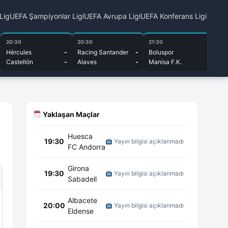
 Lig
UEFA Şampiyonlar Ligi
UEFA Avrupa Ligi
UEFA Konferans Ligi
20:30
20:30
21:30
10
Hércules
-
Racing Santander
-
Boluspor
-
Es
Castellón
-
Alaves
-
Manisa F.K.
-
Un
Yaklaşan Maçlar
Huesca
19:30
Yayın bilgisi açıklanmadı
FC Andorra
Girona
19:30
Yayın bilgisi açıklanmadı
Sabadell
Albacete
20:00
Yayın bilgisi açıklanmadı
Eldense