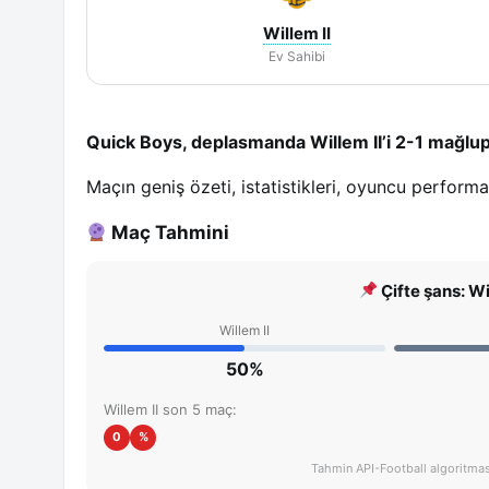
Willem II
Ev Sahibi
Quick Boys, deplasmanda Willem II’i 2-1 mağlup 
Maçın geniş özeti, istatistikleri, oyuncu perform
Maç Tahmini
Çifte şans: Wi
Willem II
50%
Willem II son 5 maç:
0
%
Tahmin API-Football algoritması 