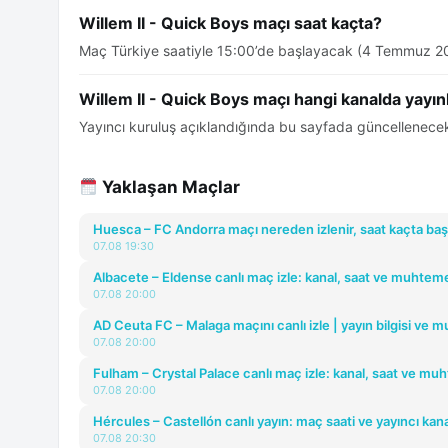
Willem II - Quick Boys maçı saat kaçta?
Maç Türkiye saatiyle 15:00’de başlayacak (4 Temmuz 2
Willem II - Quick Boys maçı hangi kanalda yayı
Yayıncı kuruluş açıklandığında bu sayfada güncellenecek
Yaklaşan Maçlar
Huesca – FC Andorra maçı nereden izlenir, saat kaçta baş
07.08 19:30
Albacete – Eldense canlı maç izle: kanal, saat ve muhtemel
07.08 20:00
AD Ceuta FC – Malaga maçını canlı izle | yayın bilgisi ve m
07.08 20:00
Fulham – Crystal Palace canlı maç izle: kanal, saat ve muh
07.08 20:00
Hércules – Castellón canlı yayın: maç saati ve yayıncı kana
07.08 20:30