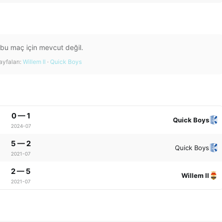
 bu maç için mevcut değil.
yfaları:
Willem II
·
Quick Boys
0 — 1
Quick Boys
2024-07
5 — 2
Quick Boys
2021-07
2 — 5
Willem II
2021-07