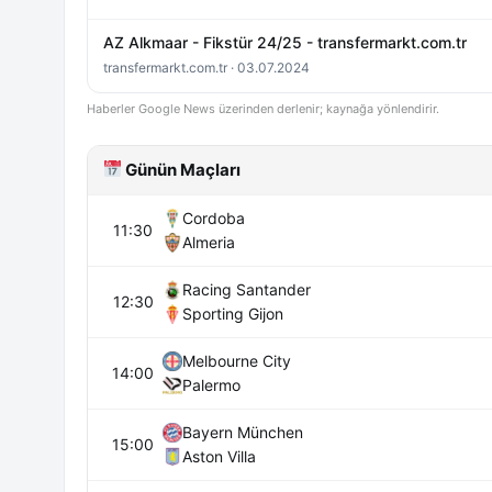
AZ Alkmaar - Fikstür 24/25 - transfermarkt.com.tr
transfermarkt.com.tr · 03.07.2024
Haberler Google News üzerinden derlenir; kaynağa yönlendirir.
Günün Maçları
Cordoba
11:30
Almeria
Racing Santander
12:30
Sporting Gijon
Melbourne City
14:00
Palermo
Bayern München
15:00
Aston Villa