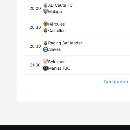
AD Ceuta FC
20:00
Malaga
Hércules
20:30
Castellón
Racing Santander
20:30
Alaves
Boluspor
21:30
Manisa F.K.
Tüm günün m