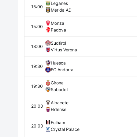
Leganes
15:00
Mérida AD
Monza
15:00
Padova
Sudtirol
18:00
Virtus Verona
Huesca
19:30
FC Andorra
Girona
19:30
Sabadell
Albacete
20:00
Eldense
Fulham
20:00
Crystal Palace