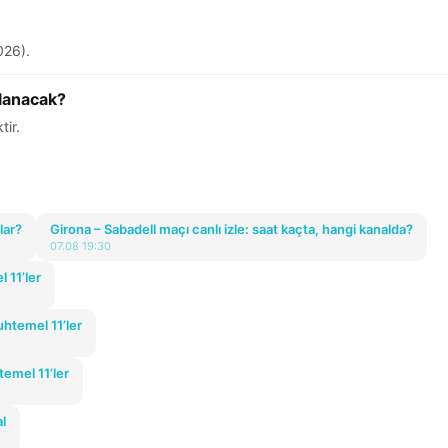
026).
nlanacak?
tir.
lar?
Girona – Sabadell maçı canlı izle: saat kaçta, hangi kanalda?
07.08 19:30
 11’ler
uhtemel 11’ler
temel 11’ler
l