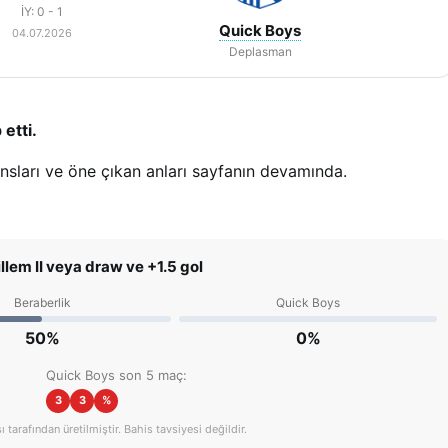
İY: 0 - 1
Quick Boys
04.07.2026
Deplasman
etti.
ansları ve öne çıkan anları sayfanın devamında.
llem II veya draw ve +1.5 gol
Beraberlik
Quick Boys
50%
0%
Quick Boys son 5 maç:
3
3
%
tarafından üretilmiştir. Bahis tavsiyesi değildir.