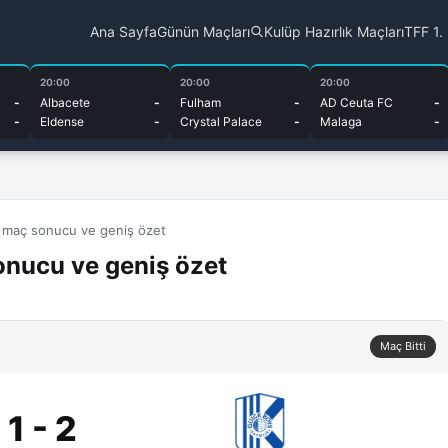
Ana Sayfa
Günün Maçları
Kulüp Hazırlık Maçları
TFF 1.
20:00
20:00
20:00
-
Albacete
-
Fulham
-
AD Ceuta FC
-
-
Eldense
-
Crystal Palace
-
Malaga
-
s maç sonucu ve geniş özet
onucu ve geniş özet
Maç Bitti
1 - 2