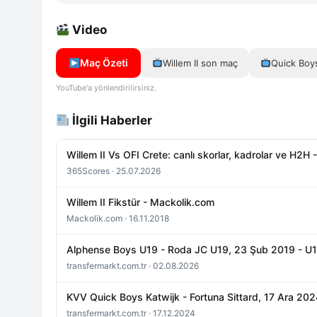
Video
Maç Özeti
Willem II son maç
Quick Boy
YouTube'a yönlendirilirsiniz.
İlgili Haberler
Willem II Vs OFI Crete: canlı skorlar, kadrolar ve H2H
365Scores · 25.07.2026
Willem II Fikstür - Mackolik.com
Mackolik.com · 16.11.2018
Alphense Boys U19 - Roda JC U19, 23 Şub 2019 - U19 
transfermarkt.com.tr · 02.08.2026
KVV Quick Boys Katwijk - Fortuna Sittard, 17 Ara 20
transfermarkt.com.tr · 17.12.2024