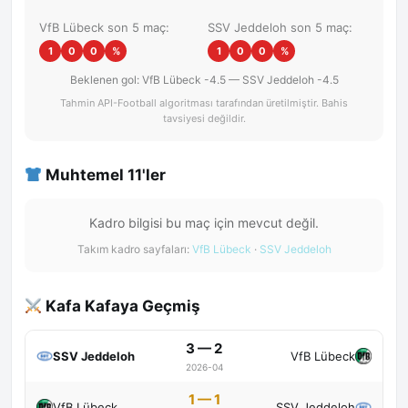
VfB Lübeck son 5 maç:
SSV Jeddeloh son 5 maç:
1
0
0
%
1
0
0
%
Beklenen gol: VfB Lübeck -4.5 — SSV Jeddeloh -4.5
Tahmin API-Football algoritması tarafından üretilmiştir. Bahis
tavsiyesi değildir.
Muhtemel 11'ler
Kadro bilgisi bu maç için mevcut değil.
Takım kadro sayfaları:
VfB Lübeck
·
SSV Jeddeloh
Kafa Kafaya Geçmiş
3 — 2
SSV Jeddeloh
VfB Lübeck
2026-04
1 — 1
VfB Lübeck
SSV Jeddeloh