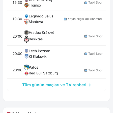
19:30
Tabii Spor
Tromso
Legnago Salus
19:30
Yayın bilgisi açıklanmadı
Mantova
Hradec Králové
20:00
Tabii Spor
Beşiktaş
Lech Poznan
20:00
Tabii Spor
KI Klaksvik
Pafos
20:00
Tabii Spor
Red Bull Salzburg
Tüm günün maçları ve TV rehberi →