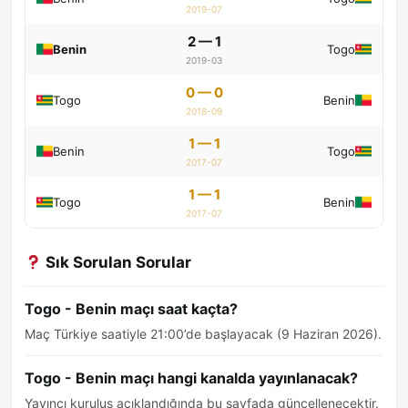
2019-07
2 — 1
Benin
Togo
2019-03
0 — 0
Togo
Benin
2018-09
1 — 1
Benin
Togo
2017-07
1 — 1
Togo
Benin
2017-07
Sık Sorulan Sorular
Togo - Benin maçı saat kaçta?
Maç Türkiye saatiyle 21:00’de başlayacak (9 Haziran 2026).
Togo - Benin maçı hangi kanalda yayınlanacak?
Yayıncı kuruluş açıklandığında bu sayfada güncellenecektir.