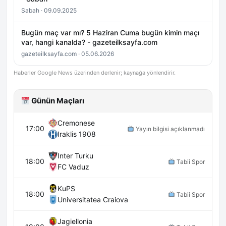
Sabah · 09.09.2025
Bugün maç var mı? 5 Haziran Cuma bugün kimin maçı
var, hangi kanalda? - gazeteilksayfa.com
gazeteilksayfa.com · 05.06.2026
Haberler Google News üzerinden derlenir; kaynağa yönlendirir.
Günün Maçları
Cremonese
17:00
Yayın bilgisi açıklanmadı
Iraklis 1908
Inter Turku
18:00
Tabii Spor
FC Vaduz
KuPS
18:00
Tabii Spor
Universitatea Craiova
Jagiellonia