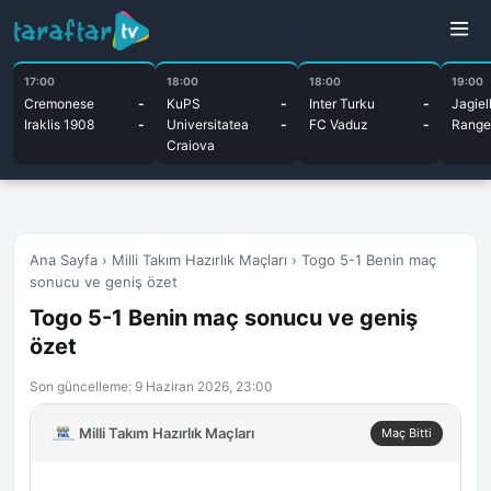
17:00
18:00
18:00
19:00
Cremonese
-
KuPS
-
Inter Turku
-
Jagiel
Iraklis 1908
-
Universitatea
-
FC Vaduz
-
Range
Craiova
Ana Sayfa
›
Milli Takım Hazırlık Maçları
›
Togo 5-1 Benin maç
sonucu ve geniş özet
Togo 5-1 Benin maç sonucu ve geniş
özet
Son güncelleme: 9 Haziran 2026, 23:00
Milli Takım Hazırlık Maçları
Maç Bitti