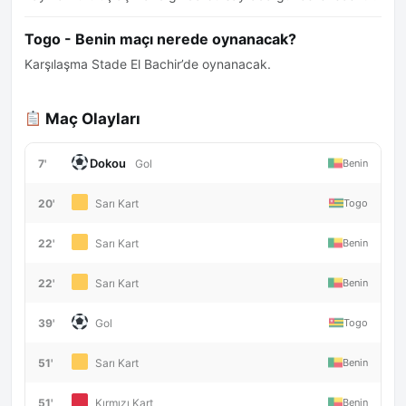
Togo - Benin maçı nerede oynanacak?
Karşılaşma Stade El Bachir’de oynanacak.
Maç Olayları
Dokou
7'
Benin
Gol
20'
Togo
Sarı Kart
22'
Benin
Sarı Kart
22'
Benin
Sarı Kart
39'
Togo
Gol
51'
Benin
Sarı Kart
51'
Benin
Kırmızı Kart