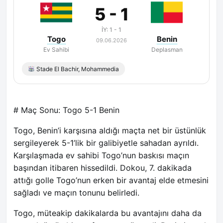
5 - 1
İY: 1 - 1
Togo
Benin
09.06.2026
Ev Sahibi
Deplasman
Stade El Bachir, Mohammedia
# Maç Sonu: Togo 5-1 Benin
Togo, Benin’i karşısına aldığı maçta net bir üstünlük
sergileyerek 5-1’lik bir galibiyetle sahadan ayrıldı.
Karşılaşmada ev sahibi Togo’nun baskısı maçın
başından itibaren hissedildi. Dokou, 7. dakikada
attığı golle Togo’nun erken bir avantaj elde etmesini
sağladı ve maçın tonunu belirledi.
Togo, müteakip dakikalarda bu avantajını daha da