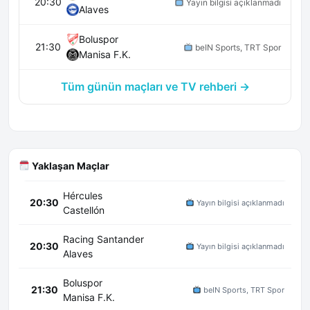
20:30
Yayın bilgisi açıklanmadı
Alaves
Boluspor
21:30
beIN Sports, TRT Spor
Manisa F.K.
Tüm günün maçları ve TV rehberi →
Yaklaşan Maçlar
Hércules
20:30
Yayın bilgisi açıklanmadı
Castellón
Racing Santander
20:30
Yayın bilgisi açıklanmadı
Alaves
Boluspor
21:30
beIN Sports, TRT Spor
Manisa F.K.