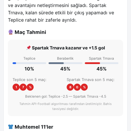
ve avantajını netleştirmesini sağladı. Spartak
Trnava, kalan sürede etkili bir çıkış yapamadı ve
Teplice rahat bir zaferle ayrıldı.
Maç Tahmini
Spartak Trnava kazanır ve +1.5 gol
Teplice
Beraberlik
Spartak Trnava
10%
45%
45%
Teplice son 5 maç:
Spartak Trnava son 5 maç:
1
7
%
8
0
%
Beklenen gol: Teplice -2.5 — Spartak Trnava -4.5
Tahmin API-Football algoritması tarafından üretilmiştir. Bahis
tavsiyesi değildir.
Muhtemel 11'ler