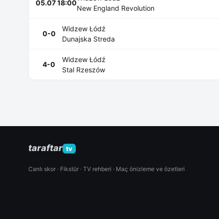
05.07 18:00
New England Revolution
Widzew Łódź
0-0
Dunajska Streda
Widzew Łódź
4-0
Stal Rzeszów
taraftar
tv
Canlı skor · Fikstür · TV rehberi · Maç önizleme ve özetleri