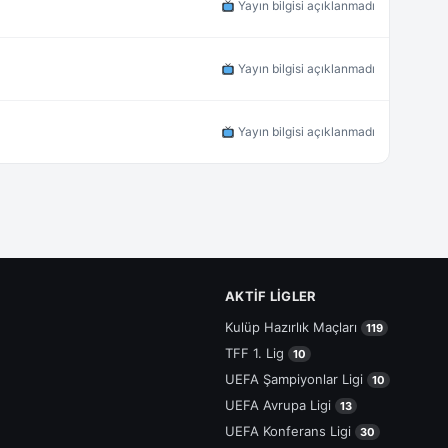
Yayın bilgisi açıklanmadı
Yayın bilgisi açıklanmadı
Yayın bilgisi açıklanmadı
AKTIF LIGLER
Kulüp Hazırlık Maçları
119
TFF 1. Lig
10
UEFA Şampiyonlar Ligi
10
UEFA Avrupa Ligi
13
UEFA Konferans Ligi
30