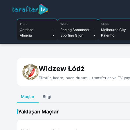
11:30
12:30
14:00
Cordoba
-
Racing Santander
-
Melbourne City
Almeria
-
Sporting Gijon
-
Palermo
Widzew Łódź
Fikstür, kadro, puan durumu, transferler ve TV yayın
Maçlar
Bilgi
Yaklaşan Maçlar