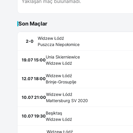
Yaklaşan maç bulunamadı.
Son Maçlar
Widzew Łódź
2-0
Puszcza Niepołomice
Unia Skierniewice
19.07 15:00
Widzew Łódź
Widzew Łódź
12.07 18:00
Brinje-Grosuplje
Widzew Łódź
10.07 21:00
Mattersburg SV 2020
Beşiktaş
10.07 19:30
Widzew Łódź
Widzew Łódź