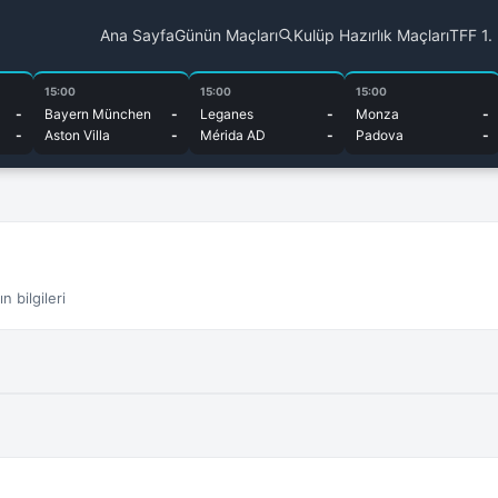
Ana Sayfa
Günün Maçları
Kulüp Hazırlık Maçları
TFF 1.
15:00
15:00
15:00
-
Bayern München
-
Leganes
-
Monza
-
-
Aston Villa
-
Mérida AD
-
Padova
-
 bilgileri