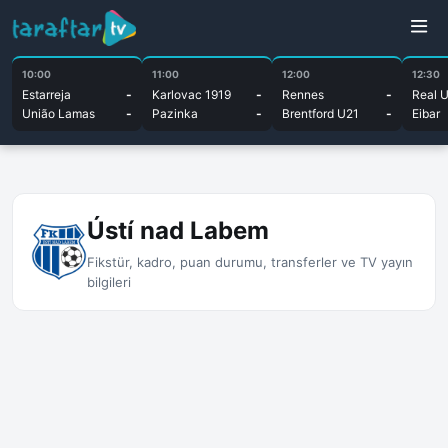
10:00
11:00
12:00
12:30
Estarreja
-
Karlovac 1919
-
Rennes
-
Real 
União Lamas
-
Pazinka
-
Brentford U21
-
Eibar
Ústí nad Labem
Fikstür, kadro, puan durumu, transferler ve TV yayın
bilgileri