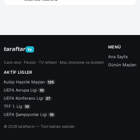
MENÜ
taraftar
tv
Ana Sayfa
Canlı skor · Fikstür · TV rehberi · Maç önizleme ve özetleri
Günün Maçları
AKTIF LIGLER
Kulüp Hazırlık Maçları
125
UEFA Avrupa Ligi
10
UEFA Konferans Ligi
27
TFF 1. Lig
10
UEFA Şampiyonlar Ligi
10
© 2026 taraftar.tv — Tüm hakları saklıdır.