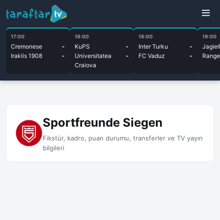
17:00
18:00
18:00
19:00
Cremonese
-
KuPS
-
Inter Turku
-
Jagiel
Iraklis 1908
-
Universitatea
-
FC Vaduz
-
Range
Craiova
Sportfreunde Siegen
Fikstür, kadro, puan durumu, transferler ve TV yayın
bilgileri