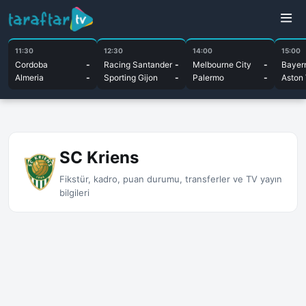
11:30
12:30
14:00
15:00
Cordoba
-
Racing Santander
-
Melbourne City
-
Bayer
Almeria
-
Sporting Gijon
-
Palermo
-
Aston 
SC Kriens
Fikstür, kadro, puan durumu, transferler ve TV yayın
bilgileri