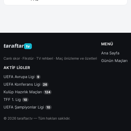
MENÜ
taraftar
tv
Ana Sayfa
Canlı skor · Fikstür · TV rehberi · Maç önizleme ve özetleri
Günün Maçları
AKTIF LIGLER
UEFA Avrupa Ligi
9
UEFA Konferans Ligi
26
Kulüp Hazırlık Maçları
124
TFF 1. Lig
10
UEFA Şampiyonlar Ligi
10
© 2026 taraftar.tv — Tüm hakları saklıdır.