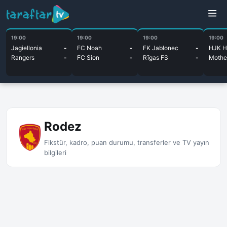
19:00
19:00
19:00
19:00
Jagiellonia
-
FC Noah
-
FK Jablonec
-
HJK He
Rangers
-
FC Sion
-
Rīgas FS
-
Mothe
Rodez
Fikstür, kadro, puan durumu, transferler ve TV yayın
bilgileri