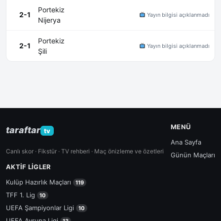
Portekiz
2-1
Yayın bilgisi açıklanmadı
Nijerya
Portekiz
2-1
Yayın bilgisi açıklanmadı
Şili
MENÜ
taraftar
tv
Ana Sayfa
Canlı skor · Fikstür · TV rehberi · Maç önizleme ve özetleri
Günün Maçları
AKTIF LIGLER
Kulüp Hazırlık Maçları
119
TFF 1. Lig
10
UEFA Şampiyonlar Ligi
10
UEFA Avrupa Ligi