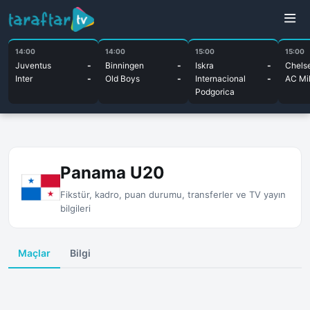
14:00
14:00
15:00
15:00
Juventus
-
Binningen
-
Iskra
-
Chels
Inter
-
Old Boys
-
Internacional
-
AC Mi
Podgorica
Panama U20
Fikstür, kadro, puan durumu, transferler ve TV yayın
bilgileri
Maçlar
Bilgi