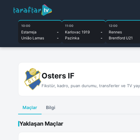
10:00
11:00
12:00
Estarreja
-
Karlovac 1919
-
Rennes
União Lamas
-
Pazinka
-
Brentford U21
Osters IF
Fikstür, kadro, puan durumu, transferler ve TV yayın
Maçlar
Bilgi
Yaklaşan Maçlar