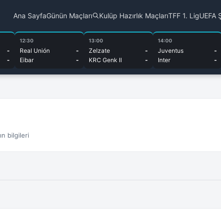
Ana Sayfa
Günün Maçları
Kulüp Hazırlık Maçları
TFF 1. Lig
UEFA Ş
12:30
13:00
14:00
-
Real Unión
-
Zelzate
-
Juventus
-
-
Eibar
-
KRC Genk II
-
Inter
-
 bilgileri