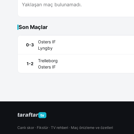
Yaklaşan maç bulunamadı.
Son Maçlar
Osters IF
0-3
Lyngby
Trelleborg
1-2
Osters IF
taraftar
tv
Canlı skor · Fikstür · TV rehberi · Maç önizleme ve özetleri