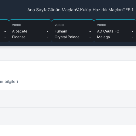
Ana Sayfa
Günün Maçları
Kulüp Hazırlık Maçları
TFF 1.
20:00
20:00
20:00
-
Albacete
-
Fulham
-
AD Ceuta FC
-
-
Eldense
-
Crystal Palace
-
Malaga
-
 bilgileri