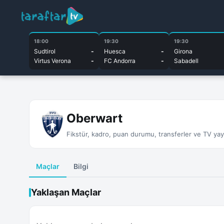
18:00
19:30
19:30
Sudtirol
-
Huesca
-
Girona
Virtus Verona
-
FC Andorra
-
Sabadell
Oberwart
Fikstür, kadro, puan durumu, transferler ve TV yayın
Maçlar
Bilgi
Yaklaşan Maçlar