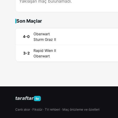
Yaklaşan maç bulunamadı.
Son Maçlar
Oberwart
4-0
Sturm Graz II
Rapid Wien II
3-2
Oberwart
taraftar
tv
Canlı skor · Fikstür · TV rehberi · Maç önizleme ve özetleri