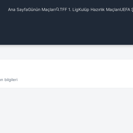
Ana Sayfa
Günün Maçları
TFF 1. Lig
Kulüp Hazırlık Maçları
UEFA Ş
 bilgileri