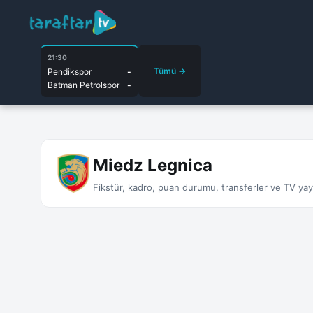
21:30
Tümü →
Pendikspor
-
Batman Petrolspor
-
Miedz Legnica
Fikstür, kadro, puan durumu, transferler ve TV yayın