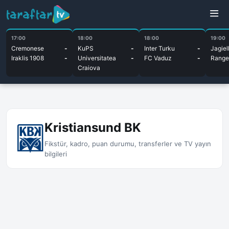
17:00
18:00
18:00
19:00
Cremonese
-
KuPS
-
Inter Turku
-
Jagiel
Iraklis 1908
-
Universitatea
-
FC Vaduz
-
Range
Craiova
Kristiansund BK
Fikstür, kadro, puan durumu, transferler ve TV yayın
bilgileri