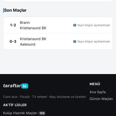
Son Maçlar
Brann
1-2
Yayın bilgisi açıklanmadı
Kristiansund BK
Kristiansund BK
0-3
Yayın bilgisi açıklanmadı
Aalesund
MENÜ
taraftar
tv
Ana Sayfa
Canlı skor · Fikstür · TV rehberi · Maç önizleme ve özetleri
Günün Maçları
AKTIF LIGLER
Kulüp Hazırlık Maçları
125