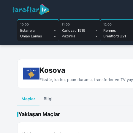
10:00
11:00
12:00
Estarreja
-
Karlovac 1919
-
Rennes
União Lamas
-
Pazinka
-
Brentford U21
Kosova
Fikstür, kadro, puan durumu, transferler ve TV yayın
Maçlar
Bilgi
Yaklaşan Maçlar