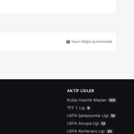
Yayın bilgisi açıklanmadı
AKTIF LIGLER
Kulüp Hazırlık Maçları
105
TFF 1. Lig
9
UEFA Şampiyonlar Ligi
10
UEFA Avrupa Ligi
13
UEFA Konferans Ligi
30