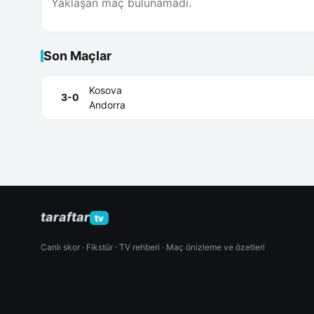
Yaklaşan maç bulunamadı.
Son Maçlar
Kosova
3-0
Andorra
taraftar
tv
Canlı skor · Fikstür · TV rehberi · Maç önizleme ve özetleri