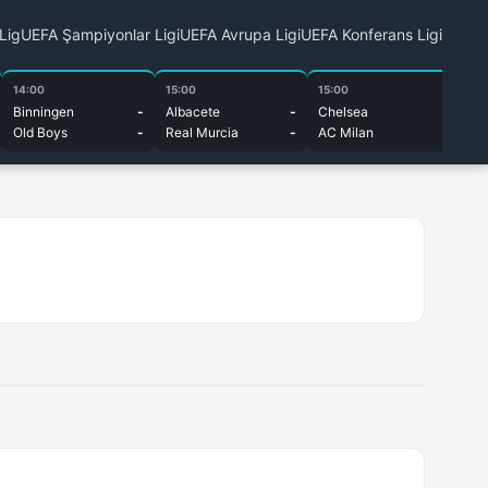
 Lig
UEFA Şampiyonlar Ligi
UEFA Avrupa Ligi
UEFA Konferans Ligi
14:00
15:00
15:00
15
Binningen
-
Albacete
-
Chelsea
-
Bu
Old Boys
-
Real Murcia
-
AC Milan
-
Cu