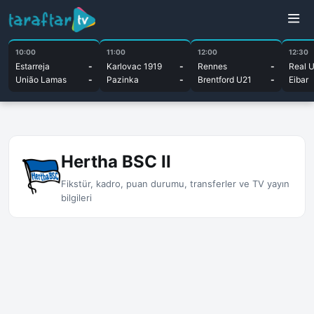
10:00
11:00
12:00
12:30
Estarreja
-
Karlovac 1919
-
Rennes
-
Real 
União Lamas
-
Pazinka
-
Brentford U21
-
Eibar
Hertha BSC II
Fikstür, kadro, puan durumu, transferler ve TV yayın
bilgileri