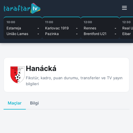
10:00
11:00
12:00
12:30
Estarreja
-
Karlovac 1919
-
Rennes
-
Real 
União Lamas
-
Pazinka
-
Brentford U21
-
Eibar
Hanácká
Fikstür, kadro, puan durumu, transferler ve TV yayın
bilgileri
Maçlar
Bilgi