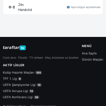
Zlin
0-2
Yayın bilgisi açıklanmadı
Hanácká
MENÜ
taraftar
tv
Ana Sayfa
Canlı skor · Fikstür · TV rehberi · Maç önizleme ve özetleri
Günün Maçları
AKTIF LIGLER
Kulüp Hazırlık Maçları
105
TFF 1. Lig
9
UEFA Şampiyonlar Ligi
10
UEFA Avrupa Ligi
13
UEFA Konferans Ligi
30