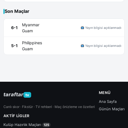
Son Maçlar
Myanmar
6-1
Yayın bilgisi açıklanmadı
Guam
Philippines
5-1
Yayın bilgisi açıklanmadı
Guam
MENÜ
taraftar
tv
Ana Sayfa
Canlı skor · Fikstür · TV rehberi · Maç önizleme ve özetleri
Günün Maçları
AKTIF LIGLER
Kulüp Hazırlık Maçları
125