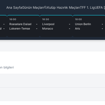
Ana Sayfa
Günün Maçları
Kulüp Hazırlık Maçları
TFF 1. Lig
UEFA Ş
16:00
16:30
18:00
-
Roeselare Daisel
-
Liverpool
-
Union Berlin
-
d
-
Lokeren-Temse
-
Monaco
-
Aris
-
 bilgileri