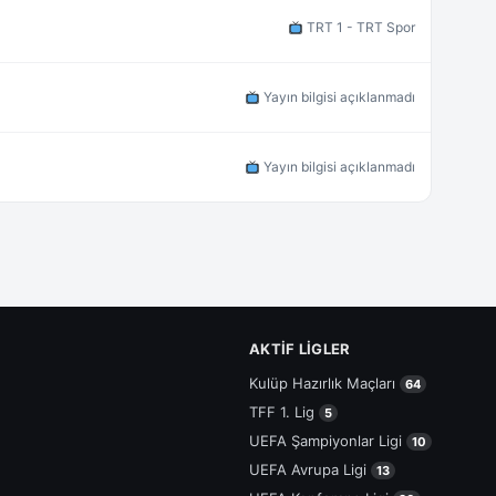
TRT 1 - TRT Spor
Yayın bilgisi açıklanmadı
Yayın bilgisi açıklanmadı
AKTIF LIGLER
Kulüp Hazırlık Maçları
64
TFF 1. Lig
5
UEFA Şampiyonlar Ligi
10
UEFA Avrupa Ligi
13