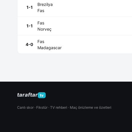
Brezilya
1-1
Fas
Fas
1-1
Norveç
Fas
4-0
Madagascar
taraftar
tv
Canlı skor · Fikstür · TV rehberi · Maç önizleme ve özetleri