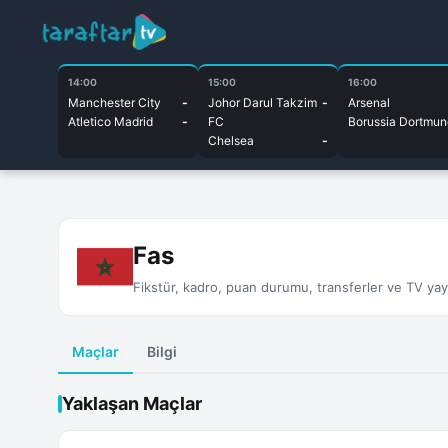
14:00
15:00
16:00
Manchester City
-
Johor Darul Takzim
-
Arsenal
Atletico Madrid
-
FC
Borussia Dortmun
Chelsea
-
Fas
Fikstür, kadro, puan durumu, transferler ve TV yayın
Maçlar
Bilgi
Yaklaşan Maçlar