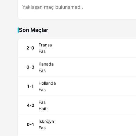
Yaklaşan maç bulunamadı.
Son Maçlar
Fransa
2-0
Fas
Kanada
0-3
Fas
Hollanda
1-1
Fas
Fas
4-2
Haiti
İskoçya
0-1
Fas