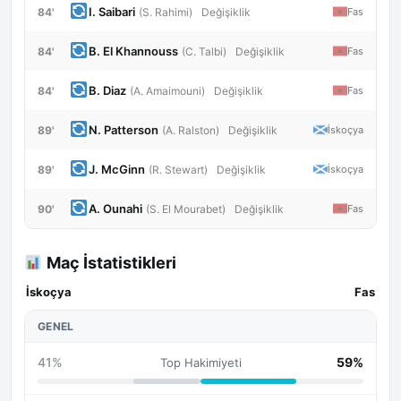
I. Saibari
84'
Fas
(S. Rahimi)
Değişiklik
B. El Khannouss
84'
Fas
(C. Talbi)
Değişiklik
B. Diaz
84'
Fas
(A. Amaimouni)
Değişiklik
N. Patterson
89'
İskoçya
(A. Ralston)
Değişiklik
J. McGinn
89'
İskoçya
(R. Stewart)
Değişiklik
A. Ounahi
90'
Fas
(S. El Mourabet)
Değişiklik
Maç İstatistikleri
İskoçya
Fas
GENEL
41%
59%
Top Hakimiyeti