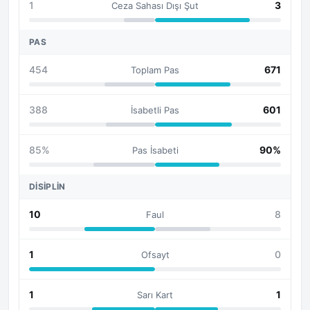
1
3
Ceza Sahası Dışı Şut
PAS
454
671
Toplam Pas
388
601
İsabetli Pas
85%
90%
Pas İsabeti
DISIPLIN
10
8
Faul
1
0
Ofsayt
1
1
Sarı Kart