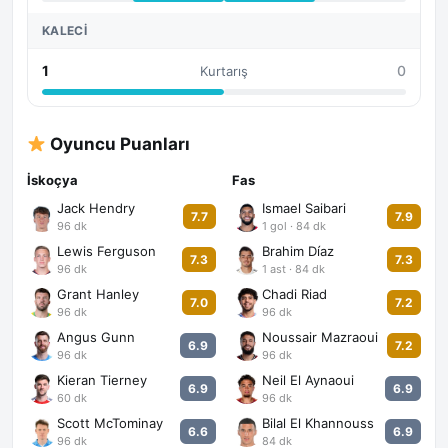
KALECI
1
0
Kurtarış
Oyuncu Puanları
İskoçya
Fas
Jack Hendry
Ismael Saibari
7.7
7.9
96 dk
1 gol · 84 dk
Lewis Ferguson
Brahim Díaz
7.3
7.3
96 dk
1 ast · 84 dk
Grant Hanley
Chadi Riad
7.0
7.2
96 dk
96 dk
Angus Gunn
Noussair Mazraoui
6.9
7.2
96 dk
96 dk
Kieran Tierney
Neil El Aynaoui
6.9
6.9
60 dk
96 dk
Scott McTominay
Bilal El Khannouss
6.6
6.9
96 dk
84 dk