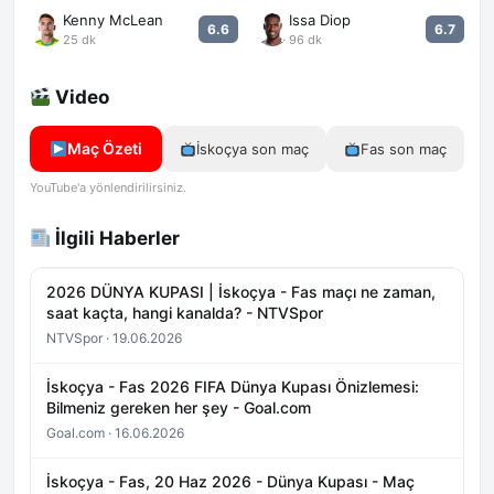
Kenny McLean
Issa Diop
6.6
6.7
25 dk
96 dk
Video
Maç Özeti
İskoçya son maç
Fas son maç
YouTube'a yönlendirilirsiniz.
İlgili Haberler
2026 DÜNYA KUPASI | İskoçya - Fas maçı ne zaman,
saat kaçta, hangi kanalda? - NTVSpor
NTVSpor · 19.06.2026
İskoçya - Fas 2026 FIFA Dünya Kupası Önizlemesi:
Bilmeniz gereken her şey - Goal.com
Goal.com · 16.06.2026
İskoçya - Fas, 20 Haz 2026 - Dünya Kupası - Maç