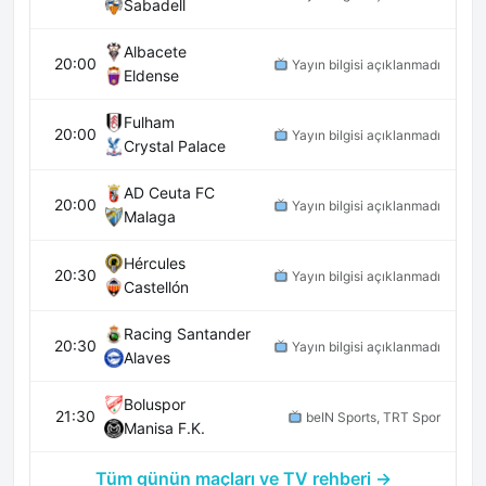
Sabadell
Albacete
20:00
Yayın bilgisi açıklanmadı
Eldense
Fulham
20:00
Yayın bilgisi açıklanmadı
Crystal Palace
AD Ceuta FC
20:00
Yayın bilgisi açıklanmadı
Malaga
Hércules
20:30
Yayın bilgisi açıklanmadı
Castellón
Racing Santander
20:30
Yayın bilgisi açıklanmadı
Alaves
Boluspor
21:30
beIN Sports, TRT Spor
Manisa F.K.
Tüm günün maçları ve TV rehberi →