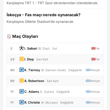
Karşılaşma TRT 1 - TRT Spor ekranlarından izlenebilecek.
İskoçya - Fas maçı nerede oynanacak?
Karşılaşma Gillette Stadium’de oynanacak.
Maç Olayları
I. Saibari
2'
Fas
(B. Diaz)
Gol
I. Diop
23'
Fas
Sarı Kart
K. Tierney
60'
İskoçya
(B. Gannon-Doak)
Değişiklik
A. Robertson
65'
İskoçya
Sarı Kart
C. Adams
71'
İskoçya
(L. Dykes)
Değişiklik
R. Christie
71'
İskoçya
(K. McLean)
Değişiklik