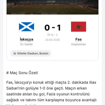
Maç Bitti
0 - 1
İY: 0 - 1
İskoçya
Fas
20.06.2026
Ev Sahibi
Deplasman
Gillette Stadium, Boston
# Maç Sonu Özeti
Fas, İskoçya’yı konuk ettiği maçta 2. dakikada Ilias
Saibari’nin golüyle 1-0 öne geçti. Maçın erken
saatinde atılan bu gol, Fas’a oyunun kontrolünü
sağladı ve takımı tüm karşılaşma boyunca avantajlı