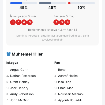
45%
45%
10%
İskoçya son 5 maç:
Fas son 5 maç:
1
0
0
%
3
3
%
Beklenen gol: İskoçya -1.5 — Fas -1.5
Tahmin API-Football algoritması tarafından üretilmiştir. Bahis
tavsiyesi değildir.
Muhtemel 11'ler
İskoçya
Fas
Angus Gunn
Bono
1
1
Nathan Patterson
Achraf Hakimi
22
2
Grant Hanley
Issa Diop
5
14
Jack Hendry
Chadi Riad
13
18
Andy Robertson
Noussair Mazraoui
3
3
John McGinn
Ayyoub Bouaddi
7
6