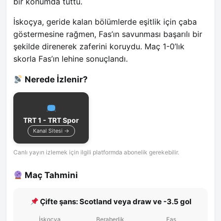
bir konumda tuttu.
İskoçya, geride kalan bölümlerde eşitlik için çaba
göstermesine rağmen, Fas’ın savunması başarılı bir
şekilde direnerek zaferini koruydu. Maç 1-0’lık
skorla Fas’ın lehine sonuçlandı.
Nerede İzlenir?
TRT 1 - TRT Spor
Kanal Sitesi →
Canlı yayın izlemek için ilgili platformda abonelik gerekebilir.
Maç Tahmini
Çifte şans: Scotland veya draw ve -3.5 gol
İskoçya
Beraberlik
Fas