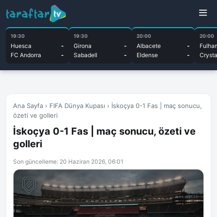
19:30
19:30
20:00
20:00
Huesca
-
Girona
-
Albacete
-
Fulha
FC Andorra
-
Sabadell
-
Eldense
-
Crysta
Ana Sayfa
›
FIFA Dünya Kupası
›
İskoçya 0-1 Fas | maç sonucu,
özeti ve golleri
İskoçya 0-1 Fas | maç sonucu, özeti ve
golleri
Son güncelleme: 20 Haziran 2026, 06:01