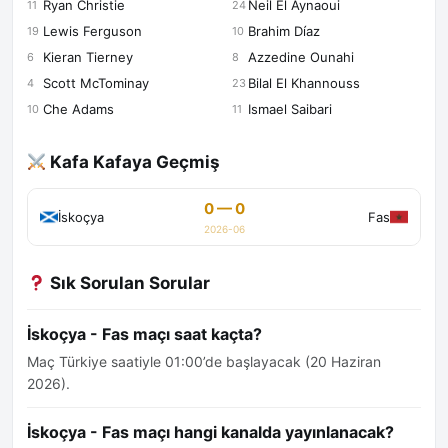
Ryan Christie
Neil El Aynaoui
11
24
Lewis Ferguson
Brahim Díaz
19
10
Kieran Tierney
Azzedine Ounahi
6
8
Scott McTominay
Bilal El Khannouss
4
23
Che Adams
Ismael Saibari
10
11
Kafa Kafaya Geçmiş
0 — 0
İskoçya
Fas
2026-06
Sık Sorulan Sorular
İskoçya - Fas maçı saat kaçta?
Maç Türkiye saatiyle 01:00’de başlayacak (20 Haziran
2026).
İskoçya - Fas maçı hangi kanalda yayınlanacak?