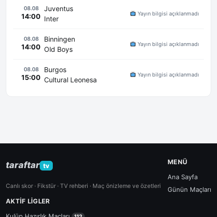
Juventus
08.08
Yayın bilgisi açıklanmadı
14:00
Inter
Binningen
08.08
Yayın bilgisi açıklanmadı
14:00
Old Boys
Burgos
08.08
Yayın bilgisi açıklanmadı
15:00
Cultural Leonesa
MENÜ
taraftar
tv
Ana Sayfa
Canlı skor · Fikstür · TV rehberi · Maç önizleme ve özetleri
Günün Maçları
AKTIF LIGLER
Kulüp Hazırlık Maçları
112