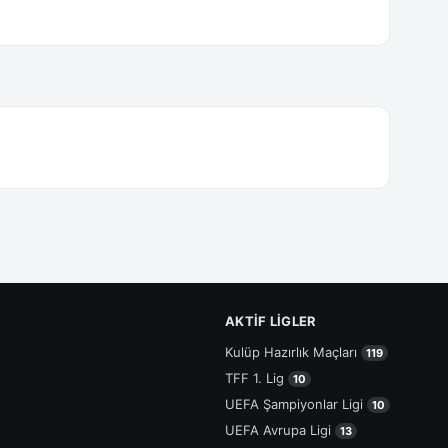
AKTIF LIGLER
Kulüp Hazırlık Maçları
119
TFF 1. Lig
10
UEFA Şampiyonlar Ligi
10
UEFA Avrupa Ligi
13