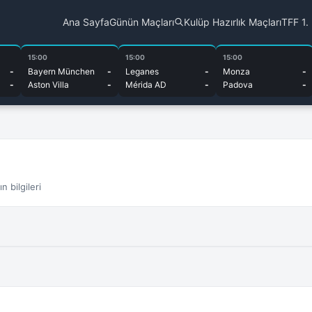
Ana Sayfa
Günün Maçları
Kulüp Hazırlık Maçları
TFF 1.
15:00
15:00
15:00
-
Bayern München
-
Leganes
-
Monza
-
-
Aston Villa
-
Mérida AD
-
Padova
-
 bilgileri