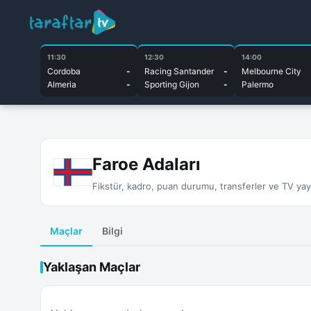
11:30
12:30
14:00
Cordoba
-
Racing Santander
-
Melbourne City
Almeria
-
Sporting Gijon
-
Palermo
Faroe Adaları
Fikstür, kadro, puan durumu, transferler ve TV yayın
Maçlar
Bilgi
Yaklaşan Maçlar