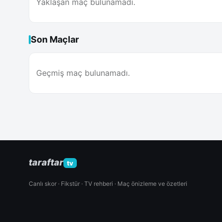
Yaklaşan maç bulunamadı.
Son Maçlar
Geçmiş maç bulunamadı.
taraftar
tv
Canlı skor · Fikstür · TV rehberi · Maç önizleme ve özetleri