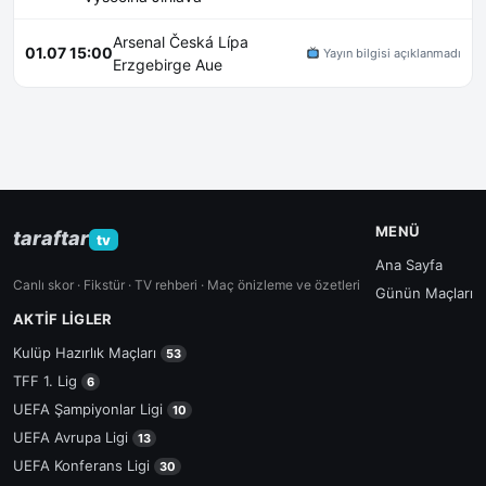
Arsenal Česká Lípa
01.07 15:00
Yayın bilgisi açıklanmadı
Erzgebirge Aue
MENÜ
taraftar
tv
Ana Sayfa
Canlı skor · Fikstür · TV rehberi · Maç önizleme ve özetleri
Günün Maçları
AKTIF LIGLER
Kulüp Hazırlık Maçları
53
TFF 1. Lig
6
UEFA Şampiyonlar Ligi
10
UEFA Avrupa Ligi
13
UEFA Konferans Ligi
30