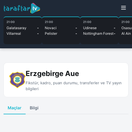
21:00
21:00
21:00
21:00
Galatasaray
-
Novaci
-
Udinese
-
Osasu
Villarreal
-
Pelister
-
Nottingham Forest
-
Al Ain
Erzgebirge Aue
Fikstür, kadro, puan durumu, transferler ve TV yayın
bilgileri
Maçlar
Bilgi