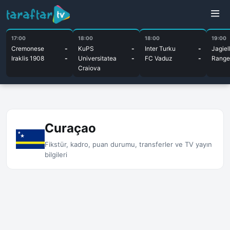
17:00
18:00
18:00
19:00
Cremonese
-
KuPS
-
Inter Turku
-
Jagiel
Iraklis 1908
-
Universitatea
-
FC Vaduz
-
Range
Craiova
Curaçao
Fikstür, kadro, puan durumu, transferler ve TV yayın
bilgileri