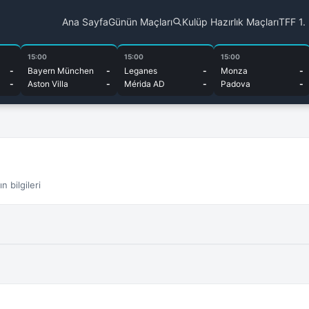
Ana Sayfa
Günün Maçları
Kulüp Hazırlık Maçları
TFF 1.
15:00
15:00
15:00
-
Bayern München
-
Leganes
-
Monza
-
-
Aston Villa
-
Mérida AD
-
Padova
-
 bilgileri