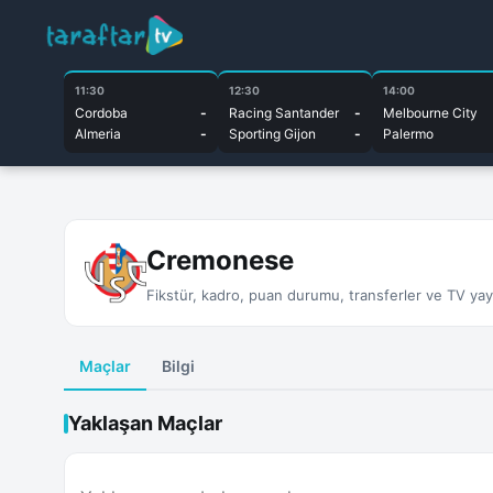
11:30
12:30
14:00
Cordoba
-
Racing Santander
-
Melbourne City
Almeria
-
Sporting Gijon
-
Palermo
Cremonese
Fikstür, kadro, puan durumu, transferler ve TV yayın
Maçlar
Bilgi
Yaklaşan Maçlar