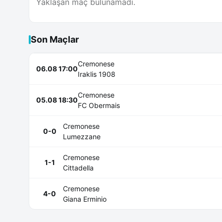
Yaklaşan maç bulunamadı.
Son Maçlar
Cremonese
06.08 17:00
Iraklis 1908
Cremonese
05.08 18:30
FC Obermais
Cremonese
0-0
Lumezzane
Cremonese
1-1
Cittadella
Cremonese
4-0
Giana Erminio