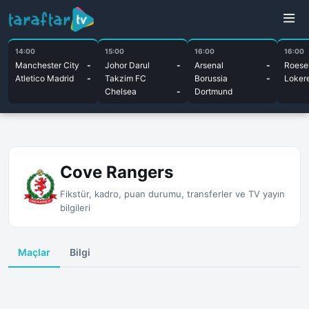
14:00
15:00
16:00
16:00
Manchester City
-
Johor Darul
-
Arsenal
-
Roesel
Atletico Madrid
-
Takzim FC
Borussia
-
Loker
Chelsea
-
Dortmund
Cove Rangers
Fikstür, kadro, puan durumu, transferler ve TV yayın
bilgileri
Maçlar
Bilgi