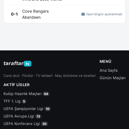
Cove Rangers
0-1
Yayın bilgisi açıklanmadı
Aberdeen
MENÜ
taraftar
tv
Ana Sayfa
Canlı skor · Fikstür · TV rehberi · Maç önizleme ve özetleri
Günün Maçları
AKTIF LIGLER
Kulüp Hazırlık Maçları
64
TFF 1. Lig
5
UEFA Şampiyonlar Ligi
10
UEFA Avrupa Ligi
13
UEFA Konferans Ligi
30