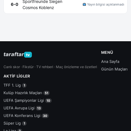
Sportfreunde Siegen
6-0
Yayın bilgisi açıklanmadı
Cosmos Koblenz
MENÜ
taraftar
tv
Ana Sayfa
Canlı skor · Fikstür · TV rehberi · Maç önizleme ve özetleri
Günün Maçları
AKTIF LIGLER
TFF 1. Lig
1
Kulüp Hazırlık Maçları
51
UEFA Şampiyonlar Ligi
10
UEFA Avrupa Ligi
13
UEFA Konferans Ligi
30
Süper Lig
1
La Liga