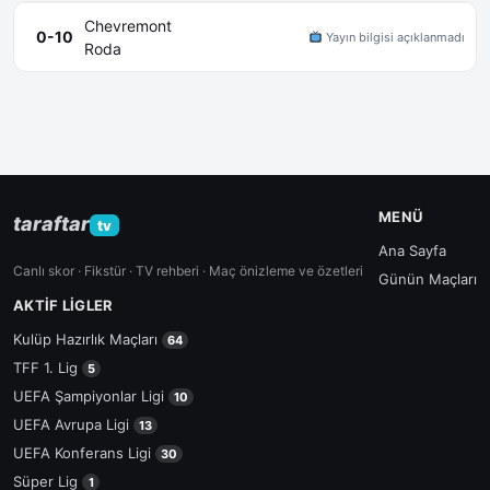
Chevremont
0-10
Yayın bilgisi açıklanmadı
Roda
MENÜ
taraftar
tv
Ana Sayfa
Canlı skor · Fikstür · TV rehberi · Maç önizleme ve özetleri
Günün Maçları
AKTIF LIGLER
Kulüp Hazırlık Maçları
64
TFF 1. Lig
5
UEFA Şampiyonlar Ligi
10
UEFA Avrupa Ligi
13
UEFA Konferans Ligi
30
Süper Lig
1