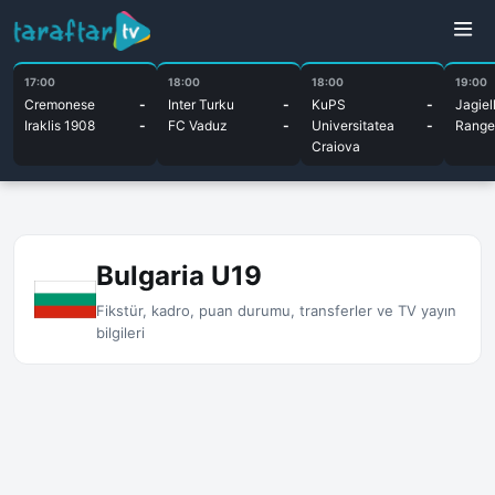
17:00
18:00
18:00
19:00
Cremonese
-
Inter Turku
-
KuPS
-
Jagiel
Iraklis 1908
-
FC Vaduz
-
Universitatea
-
Range
Craiova
Bulgaria U19
Fikstür, kadro, puan durumu, transferler ve TV yayın
bilgileri