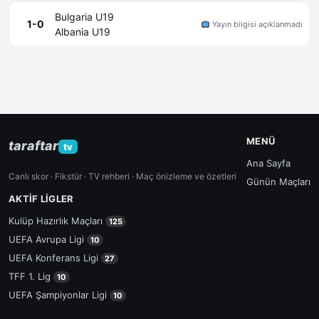
Bulgaria U19
1-0
Yayın bilgisi açıklanmadı
Albania U19
MENÜ
taraftar
tv
Ana Sayfa
Canlı skor · Fikstür · TV rehberi · Maç önizleme ve özetleri
Günün Maçları
AKTIF LIGLER
Kulüp Hazırlık Maçları
125
UEFA Avrupa Ligi
10
UEFA Konferans Ligi
27
TFF 1. Lig
10
UEFA Şampiyonlar Ligi
10