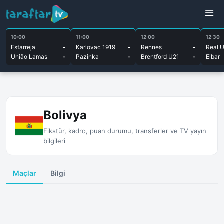
10:00
11:00
12:00
12:30
Estarreja
-
Karlovac 1919
-
Rennes
-
Real 
União Lamas
-
Pazinka
-
Brentford U21
-
Eibar
Bolivya
Fikstür, kadro, puan durumu, transferler ve TV yayın
bilgileri
Maçlar
Bilgi