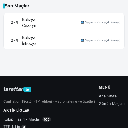
Son Maçlar
Bolivya
0-4
Yayın bilgisi açıklanmadı
Cezayir
Bolivya
0-4
Yayın bilgisi açıklanmadı
İskoçya
MENÜ
taraftar
tv
Ana Sayfa
Canlı skor · Fikstür · TV rehberi · Maç önizleme ve özetleri
Günün Maçları
AKTIF LIGLER
Kulüp Hazırlık Maçları
105
TFF 1. Lig
9