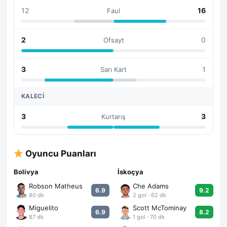
12
16
Faul
2
0
Ofsayt
3
1
Sarı Kart
KALECI
3
3
Kurtarış
Oyuncu Puanları
Bolivya
İskoçya
Robson Matheus
Che Adams
6.9
9.2
80 dk
2 gol · 62 dk
Miguelito
Scott McTominay
6.9
8.2
87 dk
1 gol · 70 dk