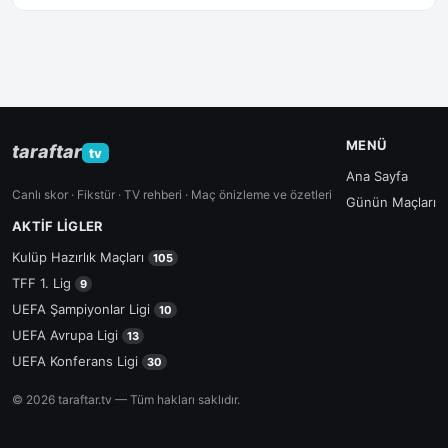
MENÜ
taraftar
tv
Ana Sayfa
Canlı skor · Fikstür · TV rehberi · Maç önizleme ve özetleri
Günün Maçları
AKTIF LIGLER
Kulüp Hazırlık Maçları
105
TFF 1. Lig
9
UEFA Şampiyonlar Ligi
10
UEFA Avrupa Ligi
13
UEFA Konferans Ligi
30
© 2026 taraftar.tv — Tüm hakları saklıdır.