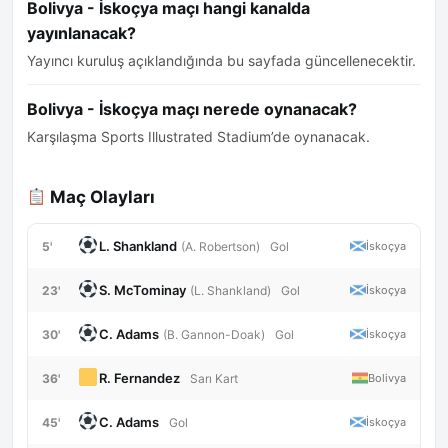
Bolivya - İskoçya maçı hangi kanalda
yayınlanacak?
Yayıncı kuruluş açıklandığında bu sayfada güncellenecektir.
Bolivya - İskoçya maçı nerede oynanacak?
Karşılaşma Sports Illustrated Stadium’de oynanacak.
Maç Olayları
L. Shankland
5'
İskoçya
(A. Robertson)
Gol
S. McTominay
23'
İskoçya
(L. Shankland)
Gol
C. Adams
30'
İskoçya
(B. Gannon-Doak)
Gol
R. Fernandez
36'
Bolivya
Sarı Kart
C. Adams
45'
İskoçya
Gol