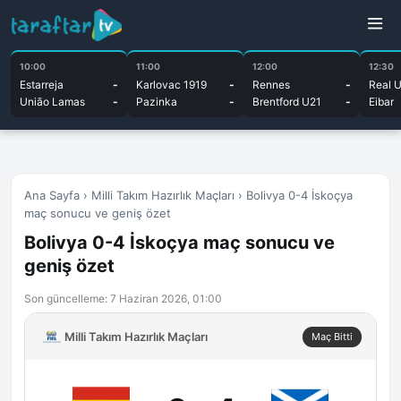
10:00
11:00
12:00
12:30
Estarreja
-
Karlovac 1919
-
Rennes
-
Real 
União Lamas
-
Pazinka
-
Brentford U21
-
Eibar
Ana Sayfa
›
Milli Takım Hazırlık Maçları
›
Bolivya 0-4 İskoçya
maç sonucu ve geniş özet
Bolivya 0-4 İskoçya maç sonucu ve
geniş özet
Son güncelleme: 7 Haziran 2026, 01:00
Milli Takım Hazırlık Maçları
Maç Bitti