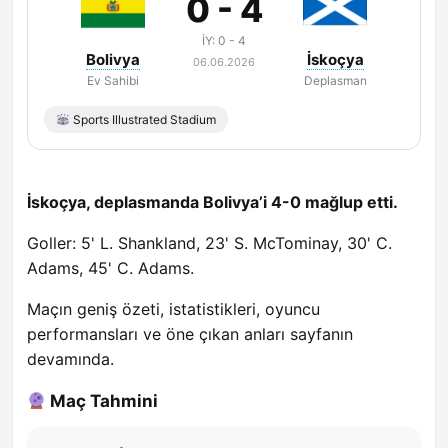
0 - 4
İY: 0 - 4
Bolivya
İskoçya
06.06.2026
Ev Sahibi
Deplasman
Sports Illustrated Stadium
İskoçya, deplasmanda Bolivya’i 4-0 mağlup etti.
Goller: 5' L. Shankland, 23' S. McTominay, 30' C.
Adams, 45' C. Adams.
Maçın geniş özeti, istatistikleri, oyuncu
performansları ve öne çıkan anları sayfanın
devamında.
Maç Tahmini