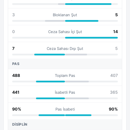
3
5
Bloklanan Şut
0
14
Ceza Sahası İçi Şut
7
5
Ceza Sahası Dışı Şut
PAS
488
407
Toplam Pas
441
365
İsabetli Pas
90%
90%
Pas İsabeti
DISIPLIN