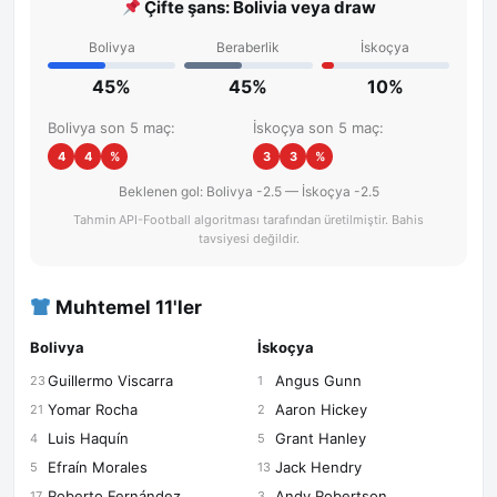
Çifte şans: Bolivia veya draw
Bolivya
Beraberlik
İskoçya
45%
45%
10%
Bolivya son 5 maç:
İskoçya son 5 maç:
4
4
%
3
3
%
Beklenen gol: Bolivya -2.5 — İskoçya -2.5
Tahmin API-Football algoritması tarafından üretilmiştir. Bahis
tavsiyesi değildir.
Muhtemel 11'ler
Bolivya
İskoçya
Guillermo Viscarra
Angus Gunn
23
1
Yomar Rocha
Aaron Hickey
21
2
Luis Haquín
Grant Hanley
4
5
Efraín Morales
Jack Hendry
5
13
Roberto Fernández
Andy Robertson
17
3