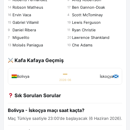
Robson Matheus
Ben Gannon-Doak
14
17
Ervin Vaca
Scott McTominay
16
4
Gabriel Villamil
Lewis Ferguson
15
19
Daniel Ribera
Ryan Christie
9
11
Miguelito
Lawrence Shankland
7
20
Moisés Paniagua
Che Adams
13
10
Kafa Kafaya Geçmiş
—
Bolivya
İskoçya
2026-06
Sık Sorulan Sorular
Bolivya - İskoçya maçı saat kaçta?
Maç Türkiye saatiyle 23:00’de başlayacak (6 Haziran 2026).