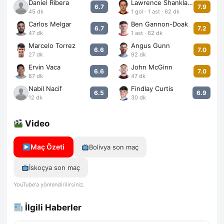
Daniel Ribera
Lawrence Shankland
6.7
7.9
45 dk
1 gol · 1 ast · 62 dk
Carlos Melgar
Ben Gannon-Doak
6.7
7.2
47 dk
1 ast · 62 dk
Marcelo Torrez
Angus Gunn
6.6
7.0
27 dk
92 dk
Ervin Vaca
John McGinn
6.6
7.0
87 dk
47 dk
Nabil Nacif
Findlay Curtis
6.5
6.9
12 dk
30 dk
Video
Maç Özeti
Bolivya son maç
İskoçya son maç
YouTube'a yönlendirilirsiniz.
İlgili Haberler