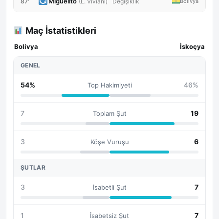
Miguelito
87'
Bolivya
(L. Viviani)
Değişiklik
Maç İstatistikleri
Bolivya
İskoçya
GENEL
54%
46%
Top Hakimiyeti
7
19
Toplam Şut
3
6
Köşe Vuruşu
ŞUTLAR
3
7
İsabetli Şut
1
7
İsabetsiz Şut