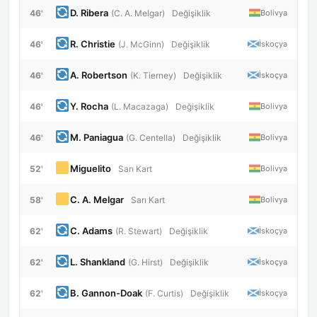
D. Ribera
46'
Bolivya
(C. A. Melgar)
Değişiklik
R. Christie
46'
İskoçya
(J. McGinn)
Değişiklik
A. Robertson
46'
İskoçya
(K. Tierney)
Değişiklik
Y. Rocha
46'
Bolivya
(L. Macazaga)
Değişiklik
M. Paniagua
46'
Bolivya
(G. Centella)
Değişiklik
Miguelito
52'
Bolivya
Sarı Kart
C. A. Melgar
58'
Bolivya
Sarı Kart
C. Adams
62'
İskoçya
(R. Stewart)
Değişiklik
L. Shankland
62'
İskoçya
(G. Hirst)
Değişiklik
B. Gannon-Doak
62'
İskoçya
(F. Curtis)
Değişiklik