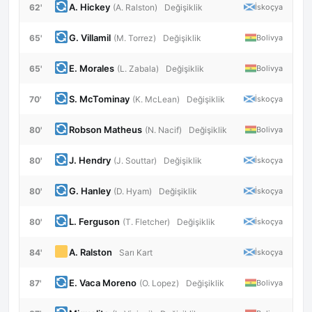
A. Hickey
62'
İskoçya
(A. Ralston)
Değişiklik
G. Villamil
65'
Bolivya
(M. Torrez)
Değişiklik
E. Morales
65'
Bolivya
(L. Zabala)
Değişiklik
S. McTominay
70'
İskoçya
(K. McLean)
Değişiklik
Robson Matheus
80'
Bolivya
(N. Nacif)
Değişiklik
J. Hendry
80'
İskoçya
(J. Souttar)
Değişiklik
G. Hanley
80'
İskoçya
(D. Hyam)
Değişiklik
L. Ferguson
80'
İskoçya
(T. Fletcher)
Değişiklik
A. Ralston
84'
İskoçya
Sarı Kart
E. Vaca Moreno
87'
Bolivya
(O. Lopez)
Değişiklik