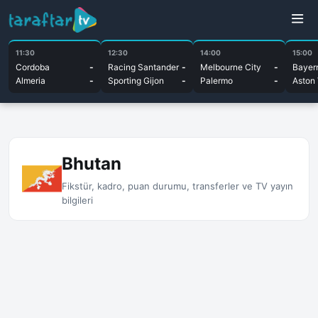
11:30
12:30
14:00
15:00
Cordoba
-
Racing Santander
-
Melbourne City
-
Bayer
Almeria
-
Sporting Gijon
-
Palermo
-
Aston 
Bhutan
Fikstür, kadro, puan durumu, transferler ve TV yayın
bilgileri